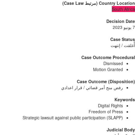
Country Locati
(
مرتبط
Case Law
)
South Afr
Decision D
Case Sta
لقت / إنتهت
Case Outcome Procedur
Dismissed
Motion Granted
Case Outcome (Dispositi
رفض منح أمر قضائي / قرار اعدادي
Keywor
Digital Rights
Freedom of Press
Strategic lawsuit against public participation (SLAPP)
Judicial B