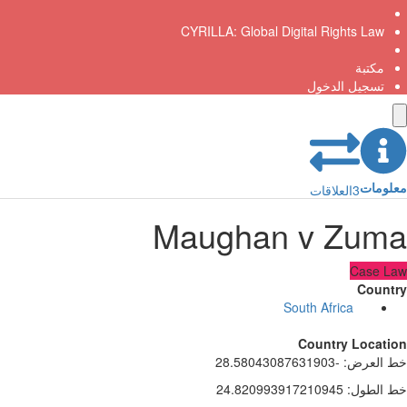
CYRILLA: Global Digital Rights Law
مكتبة
تسجيل الدخول
ومات
3
العلاقات
Maughan v Zum
Case L
Count
South Africa
Country Locati
 العرض
:
-28.58043087631903
 الطول
:
24.820993917210945