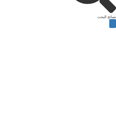
ئح البحث