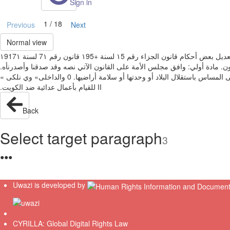
Sign in
1 / 18
Previous
Next
Normal view
‫قانون رقم ‏‪ 7١‬لسنة ‏‪١917١‬‬ ‫بتعديل بعض أحكام قانون الجزاء رقم ‏‪ ١5‬لسنة ‏‪١95+‬‬ ‫نائب أمير الكويت وولي العهد‬ ‫نسحن جاير الأحمد الخابر‬ ‫‪ -‬بعد الأطلاع على المواد‬ ‫ا من الدستور وعلى قانوت الجزاء رقم ‪5‬‬ ‫ا‬ ‫لسنة ‏‪ ١95٠‬والقوانين المعدلة له‪.‬‬
‫وافق مجلس‬ ‫الأمة على القانون الآتي نصه وقد صدقنا وأصدرنأه‪.‬‬ ‫مادة أولي‪:‬‬ ‫‪ 5 ١‬حكام المواد من ؟‪4‬إلى ‏‪ ١٠١8‬من قانون الجزاء رقم ‏‪ ١5‬لسنة ‏‪»143٠‬فى شأن‬ ‫واادمن ‏‪ ١‬إلى ‪5‬ه "ذم!نالقانون‪.‬‬ ‫منه‬ ‫اعالض ع‬ ‫بست‬ ‫جرائم أمن الدولة الخارجى
والداخلى» وي‬ ‫نلكى »‬ ‫‪0‬‬ ‫أ‪ -‬كل من ارتكب عمدا فعلا يؤدي إلى المساس باستقلال البلاد أو وحدتها أو سلامة‬ ‫أراضيها‪.‬‬ ‫فيفي ححااللةة حرب‬ ‫ج‪-‬‬ ‫مع بااللككووييتت‪.‬‬ ‫كل من سعى لدى‬ ‫دولة أجنبية أو تخابر معها أو مع أحد ممن يعملون لمصلحتها‬
Back
Select target paragraph
3
●
●
●
Uwazi is developed by
CYRILLA: Global Digital Rights Law