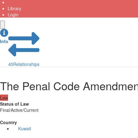
Library
Login
Info
45
Relationships
The Penal Code Amendmen
Law
Status of Law
Final/Active/Current
Country
Kuwait