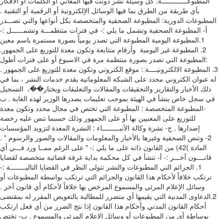
اﻟﻤﻄﺒﻮﻋـــــــــــــﺔ‪ :‬ﻛﻞ وﺳﯿﻠﺔ ﻧﺸﺮ دوﻧﺖ ﻓﯿﻬﺎ اﻟﻤﻌﺎﻧﻲ أو اﻟﻜﻠﻤﺎت أو اﻷﻓﻜﺎر
ﺑﺄي ﻃﺮﯾﻘﺔ ﻣﻦ اﻟﻄﺮق ﺑﻤﺎ ﻓﯿﻬﺎ اﻟﻮﺳﺎﺋﻞ اﻹﻟﻜﺘﺮوﻧﯿﺔ أو اﻟﺮﻗﻤﯿﺔ أو اﻟﺘﻘﻨﯿﺔ ‪.‬‬
‫اﻟﻤﻄﺒﻮﻋﺎت اﻟﺪورﯾﺔ‪ :‬اﻟﻤﻄﺒﻮﻋﺔ اﻟﺼﺤﻔﯿﺔ واﻟﻤﺘﺨﺼﺼﺔ ﺑﻜﻞ أﻧﻮاﻋﻬﺎ واﻟﺘﻲ ﺗﺼـــﺪر
ﻓﻲ ﻓﺘﺮات ﻣﻨﺘﻈﻤـــﺔ وﺗﺸﻤــــــﻞ ‪-:‬‬ ‫أ‪ -‬اﻟﻤﻄﺒﻮﻋﺔ اﻟﺼﺤﻔﯿﺔ وﺗﺸﻤﻞ ﻣﺎ ﯾﻠﻲ ‪-:‬‬ ‫‪
.1‬اﻟﻤﻄﺒﻮﻋﺔ اﻟﯿﻮﻣﯿﺔ اﻟﻤﻄﺒﻮﻋﺔ اﻟﺘﻲ ﺗﺼﺪر ﯾﻮﻣﯿﺎً ﺑﺼﻮرة ﻣﺴﺘﻤﺮة ﺑﺎﺳﻢ ﻣﻌﯿﻦ
وأرﻗﺎم ﻣﺘﺘﺎﺑﻌﺔ وﺗﻜﻮن ﻣﻌﺪة ﻟﻠﺘﻮزﯾﻊ ﻋﻠﻰ اﻟﺠﻤﻬﻮر‪.‬‬ ‫‪ .2‬اﻟﻤﻄﺒﻮﻋﺔ ﻏﯿﺮ اﻟﯿﻮﻣﯿﺔ ‪
:‬اﻟﻤﻄﺒﻮﻋﺔ اﻟﺘﻲ ﺗﺼﺪر ﺑﺼﻮرة ﻣﻨﺘﻈﻤﺔ ﻣﺮة ﻓﻲ اﻻﺳﺒﻮع أو ﻋﻠﻰ ﻓﺘﺮات أﻃﻮل
وﺗﻜﻮن ﻣﻌﺪة ﻟﻠﺘﻮزﯾﻊ ﻋﻠﻰ اﻟﺠﻤﻬﻮر ‪.‬‬ ‫‪ .3‬اﻟﻤﻄﺒﻮﻋﺔ اﻻﻟﻜﺘﺮوﻧﯿــــﺔ ‪ :‬ﻣﻮﻗﻊ اﻟﻜﺘﺮوﻧﻲ
ﻟﻪ ﻋﻨﻮان اﻟﻜﺘﺮوﻧﻲ ﻣﺤﺪد ﻋﻠﻰ اﻟﺸﺒﻜﺔ اﻟﻤﻌﻠﻮﻣﺎﺗﯿﺔ ﯾﻘﺪم ﺧﺪﻣﺎت اﻟﻨﺸﺮ ‪ ،‬ﺑﻤﺎ ﻓﻲ
ذﻟﻚ اﻷﺧﺒﺎر واﻟﺘﻘﺎرﯾﺮ واﻟﺘﺤﻘﯿﻘﺎت واﻟﻤﻘﺎﻻت واﻟﺘﻌﻠﯿﻘﺎت ‪ ،��وﯾﺨﺘﺎر‬ ‫اﻟﺘﺴﺠﯿﻞ
-‬اﻟﻤﻄﺒﻮﻋﺔ اﻟﻤﺘﺨﺼﺼﺔ ‪ :‬اﻟﻤﻄﺒﻮﻋﺔ اﻟﺘﻲ ﺗﺨﺘﺺ ﻓﻲ ﻣﺠﺎل ﻣﺤﺪد وﺗﻜﻮن ﻣﻌﺪة
ﻟﻠﺘﻮزﯾﻊ ﻋﻠﻰ اﻟﻤﻌﻨﯿﯿﻦ ﺑﻬﺎ أو ﻋﻠﻰ اﻟﺠﻤﻬﻮر وذﻟﻚ ﺣﺴﺒﻤﺎ ﺗﻨﺺ ﻋﻠﯿﻪ رﺧﺼﺔ
إﺻﺪارﻫﺎ ‪.‬‬ ‫ج‪ -‬ﻧﺸﺮة وﻛﺎﻟﺔ اﻷﻧﺒـــــــــﺎء ‪ :‬اﻟﻨﺸﺮة اﻟﻤﻌﺪة ﻟﺘﺰوﯾﺪ اﻟﻤﺆﺳﺴﺎت
اﻟﺼﺤﻔﯿﺔ وﻏﯿﺮﻫﺎ ﺑﺎﻷﺧﺒﺎر واﻟﻤﻌﻠﻮﻣﺎت واﻟﻤﻘﺎﻻت واﻟﺼﻮر واﻟﺮﺳﻮم " ‪.‬‬ ‫‪ -2‬وﺗﻨﺺ
اﻟﻤﺎدة )‪ (42‬ﻣﻦ اﻟﻘﺎﻧﻮن ذاﺗﻪ ﻋﻠﻰ ﻣﺎ ﯾﻠﻲ ‪-:‬‬ ‫" ﻋﻠﻰ اﻟﺮﻏﻢ ﻣﻤــﺎ ورد ﻓـــﻲ أي
ﻗﺎﻧــــﻮن آﺧـــﺮ ‪-:‬‬ ‫أ‪ -‬ﺗﻨﺸﺄ ﻓﻲ ﻛﻞ ﻣﺤﻜﻤﺔ ﺑﺪاﯾﺔ ﻏﺮﻓﺔ ﻗﻀﺎﺋﯿﺔ ﻣﺘﺨﺼﺼﺔ ﻟﻘﻀﺎﯾﺎ
اﻟﻤﻄﺒﻮﻋﺎت واﻟﻨﺸﺮ ﺗﺘﻮﻟﻰ اﻟﻨﻈﺮ ﻓﻲ اﻟﻘﻀﺎﯾﺎ اﻟﺘﺎﻟﯿــــــــﺔ ‪-:‬‬ ‫‪ .1‬اﻟﺠﺮاﺋﻢ اﻟﺘﻲ
ﺗﺮﺗﻜﺐ ﺧﻼﻓﺎً ﻷﺣﻜﺎم ﻫﺬا اﻟﻘﺎﻧﻮن واﻟﺠﺮاﺋﻢ اﻟﺘﻲ ﺗﺮﺗﻜﺐ ﺑﻮاﺳﻄﺔ اﻟﻤﻄﺒﻮﻋﺎت أو
وﺳﺎﺋﻞ اﻹﻋﻼم اﻟﻤﺮﺋﻲ واﻟﻤﺴﻤﻮع اﻟﻤﺮﺧﺺ ﺑﻬﺎ ﺧﻼﻓﺎً ﻷﺣﻜﺎم أي ﻗﺎﻧﻮن آﺧﺮ ‪.‬‬ ‫‪
.2‬اﻟﺪﻋﺎوى اﻟﻤﺪﻧﯿﺔ اﻟﺘﻲ ﯾﻘﯿﻤﻬﺎ أي ﻣﺘﻀﺮر ﻟﻠﻤﻄﺎﻟﺒﺔ ﺑﺎﻟﺘﻌﻮﯾﺾ اﻟﻤﻘﺮر ﻟﻪ ﺑﻤﻘﺘﻀﻰ
أﺣﻜﺎم اﻟﻘﺎﻧﻮن اﻟﻤﺪﻧﻲ وأﺣﻜﺎم ﻫﺬا اﻟﻘﺎﻧﻮن إذا ﻧﺘﺞ اﻟﻀﺮر ﻣﻦ أي ﻓﻌﻞ ارﺗﻜﺐ
ﺑﻮﺳﺎﻃﺔ أي ﻣﻦ اﻟﻤﻄﺒﻮﻋﺎت أو‬ ‫وﺳﺎﺋﻞ اﻹﻋﻼم اﻟﻤﺮﺋﻲ واﻟﻤﺴﻤﻮع ‪.‬‬ ‫ب‪ -‬ﺗﺨﺘﺺ