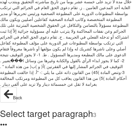
‫اﻟﻐﺎﯾﺔ أﺣﺪ اﻟﻤﺪﻋﯿﻦ اﻟﻌﺎﻣﯿﻦ ‪.‬‬ ‫ز‪ .‬ﺗﻘﺎم دﻋﻮى اﻟﺤﻖ اﻟﻌﺎم ﻓﻲ اﻟﺠﺮاﺋﻢ اﻟﺘﻲ ﺗﺮﺗﻜﺐ
ﺑﻮاﺳﻄﺔ اﻟﻤﻄﺒﻮﻋﺎت اﻟﺪورﯾﺔ ﻋﻠﻰ اﻟﻤﻄﺒﻮﻋﺔ اﻟﺼﺤﻔﯿﺔ ورﺋﯿﺲ ﺗﺤﺮﯾﺮﻫﺎ أو ﻣﺪﯾﺮ
اﻟﻤﻄﺒﻮﻋﺔ اﻟﻤﺘﺨﺼﺼﺔ وﻛﺎﺗﺐ اﻟﻤﺎدة اﻟﺼﺤﻔﯿﺔ ﻛﻔﺎﻋﻠﯿﻦ أﺻﻠﯿﯿﻦ‬ ‫وﯾﻜﻮن ﻣﺎﻟﻚ
اﻟﻤﻄﺒﻮﻋﺔ ﻣﺴﺆوﻻً ﺑﺎﻟﺘﻀﺎﻣﻦ واﻟﺘﻜﺎﻓﻞ ﻋﻦ اﻟﺤﻘﻮق اﻟﺸﺨﺼﯿﺔ اﻟﻤﺘﺮﺗﺒﺔ ﻋﻠﻰ ﺗﻠﻚ
اﻟﺠﺮاﺋﻢ وﻋﻦ ﻧﻔﻘﺎت اﻟﻤﺤﺎﻛﻤﺔ وﻻ ﯾﺘﺮﺗﺐ ﻋﻠﯿﻪ أي ﻣﺴﺆوﻟﯿﺔ ﺟﺰاﺋﯿﺔ إﻻّ إذا ﺛﺒﺖ
اﺷﺘﺮاﻛﻪ أو ﺗﺪﺧﻠﻪ اﻟﻔﻌﻠﻲ‬ ‫ﻓﻲ اﻟﺠﺮﯾﻤﺔ ‪.‬‬ ‫ح‪ .‬ﺗﻘﺎم دﻋﻮى اﻟﺤﻖ اﻟﻌﺎم ﻓﻲ اﻟﺠﺮاﺋﻢ
اﻟﺘﻲ ﺗﺮﺗﻜﺐ ﺑﻮاﺳﻄﺔ اﻟﻤﻄﺒﻮﻋﺎت ﻏﯿﺮ اﻟﺪورﯾﺔ ﻋﻠﻰ ﻣﺆﻟﻒ اﻟﻤﻄﺒﻮﻋﺔ ﻛﻔﺎﻋﻞ
‫اﻟﺪﻋﻮى ﻋﻠﻰ ﻣﺎﻟﻚ اﻟﻤﻄﺒﻌﺔ وﻣﺪﯾﺮﻫﺎ اﻟﻤﺴﺆول ‪.‬‬ ‫ط‪ -1 .‬ﻻ ﯾﺠﻮز اﻟﺘﻮﻗﯿﻒ ﻧﺘﯿﺠﺔ
اﺑﺪاء اﻟﺮأي ﺑﺎﻟﻘﻮل واﻟﻜﺘﺎﺑﺔ وﻏﯿﺮﻫﺎ ﻣﻦ وﺳﺎﺋﻞ ا���ﺘﻌﺒﯿﺮ ‪.‬‬ ‫‪ -2‬ﻛﻤﺎ ﻻ ﯾﺠﻮز
اﻟﺘﻮﻗﯿﻒ ﻓﻲ اﻟﺠﺮاﺋﻢ اﻟﻤﺸﺎر إﻟﯿﻬﺎ ﻓﻲ اﻟﻔﻘﺮﺗﯿﻦ )أ( و )ب( ﻣﻦ ﻫﺬه اﻟﻤﺎدة " ‪.‬‬ ‫‪
-3‬وﺗﻨﺺ اﻟﻤﺎدة )‪ (45‬ﻣﻦ اﻟﻘﺎﻧﻮن ذاﺗﻪ ﻋﻠﻰ ﻣﺎ ﯾﻠﻲ ‪-:‬‬ ‫"أ‪ .‬إذا ﺧﺎﻟﻔﺖ اﻟﻤﻄﺒﻮﻋﺔ
أﺣﻜﺎم اﻟﻤﺎدة )‪ (5‬ﻣﻦ ﻫﺬا اﻟﻘﺎﻧﻮن ﯾﻌﺎﻗﺐ ﻛﻞ ﻣﻦ اﻟﻤﻄﺒﻮﻋﺔ وﻣﺮﺗﻜﺐ اﻟﻤﺨﺎﻟﻔﺔ
Back
Select target paragraph
3
●
●
●