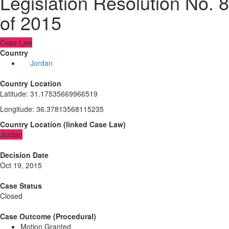
Legislation Resolution No. 8
of 2015
Case Law
Country
Jordan
Country Location
Latitude
:
31.17535669966519
Longitude
:
36.37813568115235
Country Location
(
linked
Case Law
)
Jordan
Decision Date
Oct 19, 2015
Case Status
Closed
Case Outcome (Procedural)
Motion Granted