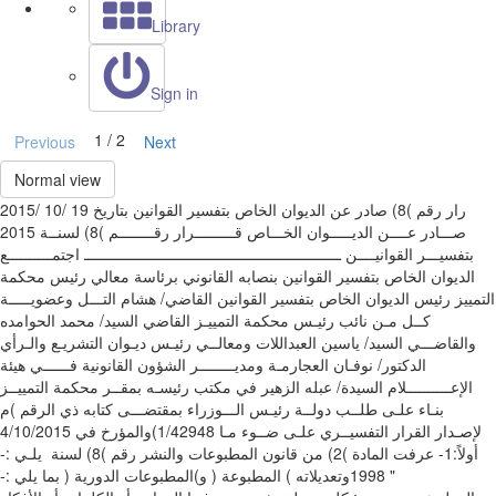
Library
Sign in
1 / 2
Previous
Next
Normal view
‫رار رﻗﻢ )‪ (8‬ﺻﺎدر ﻋﻦ اﻟﺪﯾﻮان اﻟﺨﺎص ﺑﺘﻔﺴﯿﺮ اﻟﻘﻮاﻧﯿﻦ‬ ‫ﺑﺘﺎرﯾﺦ ‪2015/ 10/ 19‬‬
‫ﻗـــــــــﺮار رﻗــــــــﻢ )‪ (8‬ﻟﺴﻨــﺔ ‪2015‬‬ ‫ﺻـــﺎدر ﻋــــﻦ اﻟﺪﯾـــــﻮان اﻟﺨـــﺎص
ﺑﺘﻔﺴﯿـــﺮ اﻟﻘﻮاﻧﯿــــﻦ‬ ‫ــــــــــــــــــــــــــــــــــــــــــــــــــــــــــ‬ ‫اﺟﺘﻤــــــــــﻊ
اﻟﺪﯾﻮان اﻟﺨﺎص ﺑﺘﻔﺴﯿﺮ اﻟﻘﻮاﻧﯿﻦ ﺑﻨﺼﺎﺑﻪ اﻟﻘﺎﻧﻮﻧﻲ ﺑﺮﺋﺎﺳﺔ ﻣﻌﺎﻟﻲ رﺋﯿﺲ ﻣﺤﻜﻤﺔ
اﻟﺘﻤﯿﯿﺰ رﺋﯿﺲ اﻟﺪﯾﻮان اﻟﺨﺎص ﺑﺘﻔﺴﯿﺮ اﻟﻘﻮاﻧﯿﻦ اﻟﻘﺎﺿﻲ‪ /‬ﻫﺸﺎم اﻟﺘـــﻞ وﻋﻀﻮﯾـــــﺔ
ﻛــﻞ ﻣـﻦ ﻧﺎﺋﺐ رﺋﯿـﺲ‬ ‫ﻣﺤﻜﻤﺔ اﻟﺘﻤﯿﯿـﺰ اﻟﻘﺎﺿﻲ اﻟﺴﯿﺪ‪ /‬ﻣﺤﻤﺪ اﻟﺤﻮاﻣﺪه
واﻟﻘﺎﺿـــﻲ اﻟﺴﯿﺪ‪ /‬ﯾﺎﺳﯿﻦ اﻟﻌﺒﺪاﻟﻼت وﻣﻌﺎﻟــﻲ رﺋﯿـﺲ دﯾـﻮان اﻟﺘﺸﺮﯾـﻊ واﻟـﺮأي
اﻟﺪﻛﺘﻮر‪ /‬ﻧﻮﻓـﺎن اﻟﻌﺠﺎرﻣـﺔ وﻣﺪﯾــــــــﺮ اﻟﺸﺆون اﻟﻘﺎﻧﻮﻧﯿﺔ ﻓــــــﻲ ﻫﯿﺌﺔ‬
‫اﻹﻋــــــــــﻼم اﻟﺴﯿﺪة‪ /‬ﻋﺒﻠﻪ اﻟﺰﻫﯿﺮ ﻓﻲ ﻣﻜﺘﺐ رﺋﯿﺴـﻪ ﺑﻤﻘــﺮ ﻣﺤﻜﻤﺔ اﻟﺘﻤﯿﯿــﺰ
(1/42948‬واﻟﻤﺆرخ ﻓﻲ ‪4/10/2015‬‬ ‫ﻹﺻـﺪار اﻟﻘﺮار اﻟﺘﻔﺴﯿــﺮي ﻋﻠـﻰ ﺿــﻮء ﻣـﺎ
ﯾﻠـﻲ ‪-:‬‬ ‫أوﻻً‪ -1:‬ﻋﺮﻓﺖ اﻟﻤﺎدة )‪ (2‬ﻣﻦ ﻗﺎﻧﻮن اﻟﻤﻄﺒﻮﻋﺎت واﻟﻨﺸﺮ رﻗﻢ )‪ (8‬ﻟﺴﻨﺔ ‪
1998‬وﺗﻌﺪﯾﻼﺗﻪ ) اﻟﻤﻄﺒﻮﻋﺔ ( و)اﻟﻤﻄﺒﻮﻋﺎت اﻟﺪورﯾﺔ ( ﺑﻤﺎ ﯾﻠﻲ ‪-:‬‬ ‫"