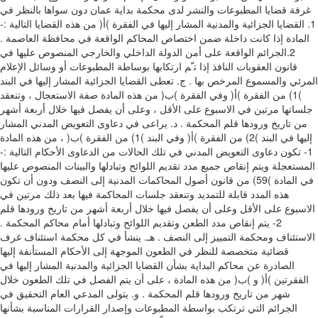
ﻏﺮﻓﺔ ﻗﻀﺎﯾﺎ اﻟﻤﻄﺒﻮﻋﺎت واﻟﻨﺸﺮ ﻟﺪى ﻣﺤﻜﻤﺔ ﺑﺪاﯾﺔ ﻋﻤﺎن دون ﺳﻮاﻫﺎ ﺑﺎﻟﻨﻈﺮ ﻓﻲ
اﻟﻘﻀﺎﯾﺎ اﻟﺘﺎﻟﯿﺔ ‪-:‬‬ ‫‪ .1‬اﻟﻘﻀﺎﯾﺎ اﻟﺠﺰاﺋﯿﺔ واﻟﻤﺪﻧﯿﺔ اﻟﻤﺸﺎر إﻟﯿﻬﺎ ﻓﻲ اﻟﻔﻘﺮة )أ( ﻣﻦ ﻫﺬه
اﻟﻤﺎدة إذا ﻛﺎﻧﺖ داﺧﻠﺔ ﺿﻤﻦ اﺧﺘﺼﺎص اﻟﻤﺤﺎﻛﻢ اﻟﻮاﻗﻌﺔ ﻓﻲ ﻣﺤﺎﻓﻈﺔ اﻟﻌﺎﺻﻤﺔ ‪.‬‬ ‫‪
.2‬اﻟﺠﺮاﺋﻢ اﻟﻮاﻗﻌﺔ ﻋﻠﻰ أﻣﻦ اﻟﺪوﻟﺔ اﻟﺪاﺧﻠﻲ واﻟﺨﺎرﺟﻲ اﻟﻤﻨﺼﻮص ﻋﻠﯿﻬﺎ ﻓﻲ
ﻗﺎﻧﻮن اﻟﻌﻘﻮﺑﺎت اﻟﻨﺎﻓﺬ إذا ﺗ ّﻢ ارﺗﻜﺎﺑﻬﺎ ﺑﻮﺳﺎﻃﺔ اﻟﻤﻄﺒﻮﻋﺎت أو وﺳﺎﺋﻞ اﻹﻋﻼم
اﻟﻤﺮﺋﻲ واﻟﻤﺴﻤﻮع اﻟﻤﺮﺧﺺ ﺑﻬﺎ ‪.‬‬ ‫ج‪ .‬ﺗﻌﻄﻰ اﻟﻘﻀﺎﯾﺎ اﻟﺠﺰاﺋﯿﺔ اﻟﻤﺸﺎر إﻟﯿﻬﺎ ﻓﻲ اﻟﺒﻨﺪ
)‪ (1‬ﻣﻦ اﻟﻔﻘﺮة )أ( وﻓﻲ اﻟﻔﻘﺮة )ب( ﻣﻦ ﻫﺬه اﻟﻤﺎدة ﺻﻔﺔ اﻻﺳﺘﻌﺠﺎل ‪ ،‬وﺗﻨﻌﻘﺪ
ﺟﻠﺴﺎﺗﻬﺎ ﻣﺮﺗﯿﻦ ﻓﻲ اﻻﺳﺒﻮع ﻋﻠﻰ اﻷﻗﻞ ‪ ،‬وﻋﻠﻰ أن ﯾﻔﺼﻞ ﻓﯿﻬﺎ‬ ‫ﺧﻼل أرﺑﻌﺔ أﺷﻬﺮ
ﻣﻦ ﺗﺎرﯾﺦ ورودﻫﺎ ﻗﻠﻢ اﻟﻤﺤﻜﻤﺔ ‪.‬‬ ‫د‪ .‬ﯾﺮاﻋﻰ ﻓﻲ دﻋﺎوى اﻟﺘﻌﻮﯾﺾ اﻟﻤﺪﻧﻲ اﻟﻤﺸﺎر
إﻟﯿﻬﺎ ﻓﻲ اﻟﺒﻨﺪ )‪ (2‬ﻣﻦ اﻟﻔﻘﺮة )أ( وﻓﻲ اﻟﺒﻨﺪ )‪ (1‬ﻣﻦ اﻟﻔﻘﺮة )ب( ‪ ،‬ﻣﻦ ﻫﺬه اﻟﻤﺎدة
اﻷﺣﻜﺎم اﻟﺘﺎﻟﯿﺔ ‪-:‬‬ ‫‪ -1‬ﺗﻜﻮن دﻋﺎوى اﻟﺘﻌﻮﯾﺾ اﻟﻤﺪﻧﻲ ﻓﻲ ﺗﻠﻚ اﻟﺤﺎﻻت ﻣﻦ اﻟﺪﻋﺎوى
اﻟﻤﺴﺘﻌﺠﻠﺔ وﯾﺘﻢ إﻧﻘﺎص ﺟﻤﯿﻊ ﻣﺪد ﺗﻘﺪﯾﻢ اﻟﻠﻮاﺋﺢ وﺗﺒﺎدﻟﻬﺎ واﻟﺒﯿﻨﺎت اﻟﻤﻨﺼﻮص ﻋﻠﯿﻬﺎ
ﻓﻲ اﻟﻤﺎدة )‪ (59‬ﻣﻦ ﻗﺎﻧﻮن أﺻﻮل اﻟﻤﺤﺎﻛﻤﺎت‬ ‫اﻟﻤﺪﻧﯿﺔ إﻟﻰ اﻟﻨﺼﻒ ودون أن ﺗﻜﻮن
ﻫﺬه اﻟﻤﺪد ﻗﺎﺑﻠﺔ ﻟﻠﺘﻤﺪﯾﺪ وﺗﻨﻌﻘﺪ ﺟﻠﺴﺎت اﻟﻤﺤﺎﻛﻤﺔ ﻓﯿﻬﺎ ﺑﻌﺪ ذﻟﻚ ﻣﺮﺗﯿﻦ ﻓﻲ
‫اﻟﻤﺤﻜﻤﺔ ‪.‬‬ ‫‪ -2‬ﯾﺘﻢ إﻧﻘﺎص ﻣﺪد اﻟﻄﻌﻦ وﺗﻘﺪﯾﻢ اﻟﻠﻮاﺋﺢ وﺗﺒﺎدﻟﻬﺎ أﻣﺎم ﻣﺤﺎﻛﻢ
اﻻﺳﺘﺌﻨﺎف وﻣﺤﻜﻤﺔ اﻟﺘﻤﯿﯿﺰ إﻟﻰ اﻟﻨﺼﻒ ‪.‬‬ ‫ﻫـ‪ .‬ﯾﻨﺸﺄ ﻓﻲ ﻛﻞ ﻣﺤﻜﻤﺔ اﺳﺘﺌﻨﺎف ﻏﺮف
ﻗﻀﺎﺋﯿﺔ ﻣﺘﺨﺼﺼﺔ ﻟﻠﻨﻈﺮ ﻓﻲ اﻟﻄﻌﻮن اﻟﻤﻮﺟﻬﺔ إﻟﻰ اﻷﺣﻜﺎم اﻟﻤﺴﺘﺄﻧﻔﺔ إﻟﯿﻬﺎ
‫اﻟﻔﻘﺮﺗﯿﻦ )أ( و )ب( ﻣﻦ ﻫﺬه اﻟﻤﺎدة ‪ ،‬ﻋﻠﻰ أن ﯾﺘﻢ اﻟﻔﺼﻞ ﻓﻲ ﺗﻠﻚ اﻟﻄﻌﻮن ﺧﻼل
ﺷﻬﺮ ﻣﻦ ﺗﺎرﯾﺦ ورودﻫﺎ ﻗﻠﻢ اﻟﻤﺤﻜﻤﺔ ‪.‬‬ ‫و‪ .‬ﯾﺘﻮﻟﻰ اﻟﻤﺪﻋﻲ اﻟﻌﺎم اﻟﺘﺤﻘﯿﻖ ﻓﻲ
اﻟﺠﺮاﺋﻢ اﻟﺘﻲ ﺗﺮﺗﻜﺐ ﺑﻮاﺳﻄﺔ اﻟﻤﻄﺒﻮﻋﺎت وإﺻﺪار اﻟﻘﺮارات اﻟﻤﻨﺎﺳﺒﺔ ﺑﺸﺄﻧﻬﺎ