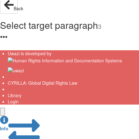
Back
Select target paragraph
3
●
●
●
Uwazi is developed by
CYRILLA: Global Digital Rights Law
Library
Login
Info