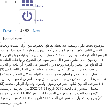
Library
Sign in
2 / 60
Previous
Next
Normal view
‫موضوع بحيث يكون وسطه عند نقطة تقاطع الخطوط بين زوايا المثلث‬ ‫وبحيث
يكون المحور المار من أحد الرؤوس موازيا لقاعدة هذا المثلث‪.‬‬ ‫الفصل الثاني‬
‫حقوق األردنيين واألردنيات وواجباتهم‬ ‫(‪)1‬‬ ‫المادة ‪5‬‬ ‫الجنسية األردنية تحدد بقانون‪.‬‬
‫المادة ‪6‬‬ ‫‪ .1‬األردنيون أمام القانون سواء ال تمييز بينهم في الحقوق والواجبات
وإن‬ ‫اختلفوا في العرق أو اللغة أو الدين‪.‬‬ ‫‪ .2‬الدفاع عن الوطن وأرضه ووحدة
شعبه والحفاظ على السلم االجتماعي‬ ‫(‪)2‬‬ ‫واجب مقدس على كل أردني‪.‬‬ ‫‪
.3‬تكفل الدولة العمل والتعليم ضمن حدود امكانياتها وتكفل الطمأنينة‬ ‫وتكافؤ
الفرص لجميع األردنيين ‪.‬‬ ‫‪ .4‬األسرة أساس المجتمع قوامها الدين واألخالق وحب
الوطن‪ ،‬يحفظ‬ ‫(‪)3‬‬ ‫القانون كيانها الشرعي ويقوي أواصرها وقيمها‪.‬‬ ‫(‪ )1‬بموجب
التعديل المنشور في العدد ‪ 5770‬تاريخ ‪ 2022/01/31‬من الجريدة الرسمية‪.‬‬ ‫(‪
)2‬بموجب التعديل المنشور في العدد ‪ 5117‬تاريخ ‪ 2011/10/1‬من الجريدة
الرسمية‪.‬‬ ‫(‪ )3‬بموجب التعديل المنشور في العدد ‪ 5117‬تاريخ ‪ 2011/10/1‬من