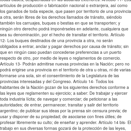
artículos de producción o fabricación nacional o extranjera, así como
los ganados de toda especie, que pasen por territorio de una provincia
a otra, serán libres de los derechos llamados de tránsito, siéndolo
también los carruajes, buques o bestias en que se transporten; y
ningún otro derecho podrá imponérseles en adelante, cualquiera que
sea su denominación, por el hecho de transitar el territorio. Artículo
12- Los buques destinados de una provincia a otra, no serán
obligados a entrar, anclar y pagar derechos por causa de tránsito; sin
que en ningún caso puedan concederse preferencias a un puerto
respecto de otro, por medio de leyes o reglamentos de comercio.
Artículo 13- Podrán admitirse nuevas provincias en la Nación; pero no
podrá erigirse una provincia en el territorio de otra u otras, ni de varias
formarse una sola, sin el consentimiento de la Legislatura de las
provincias interesadas y del Congreso. Artículo 14- Todos los
habitantes de la Nación gozan de los siguientes derechos conforme a
las leyes que reglamenten su ejercicio; a saber: De trabajar y ejercer
toda industria lícita; de navegar y comerciar; de peticionar a las
autoridades; de entrar, permanecer, transitar y salir del territorio
argentino; de publicar sus ideas por la prensa sin censura previa; de
usar y disponer de su propiedad; de asociarse con fines útiles; de
profesar libremente su culto; de enseñar y aprender. Artículo 14 bis- El
trabajo en sus diversas formas gozará de la protección de las leyes,