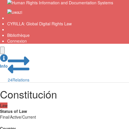
CYRILLA: Global Digital Rights Law
Bibliothèque
Connexion
Info
24
Relations
Constitución
Law
Status of Law
Final/Active/Current
Country