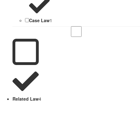
Case Law
1
Related Law
4