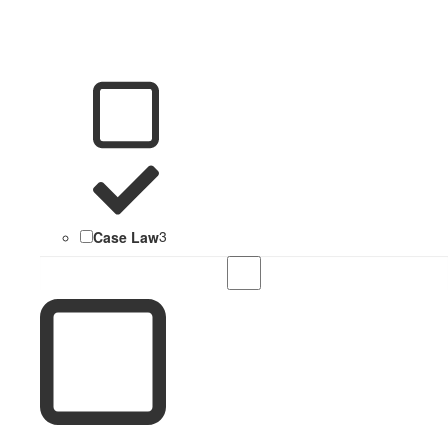
Case Law
3