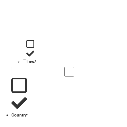
Law
3
Country
1