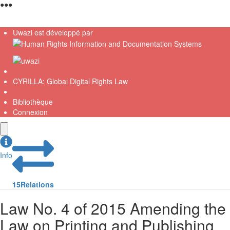
●
●
●
Uwazi est développé par
CYRILLA: Global Digital Rights Law
Bibliothèque
Connexion
Info
15
Relations
Law No. 4 of 2015 Amending the
Law on Printing and Publishing