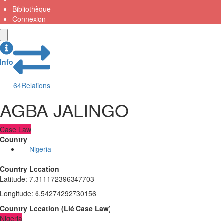
Bibliothèque
Connexion
Info
64
Relations
AGBA JALINGO
Case Law
Country
Nigeria
Country Location
Latitude
:
7.311172396347703
Longitude
:
6.54274292730156
Country Location
(
Lié
Case Law
)
Nigeria