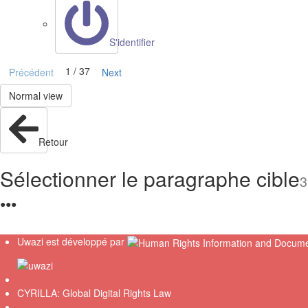
S'identifier
1 / 37
Précédent
Next
Normal view
Retour
Sélectionner le paragraphe cible
3
●
●
●
Uwazi est développé par
CYRILLA: Global Digital Rights Law