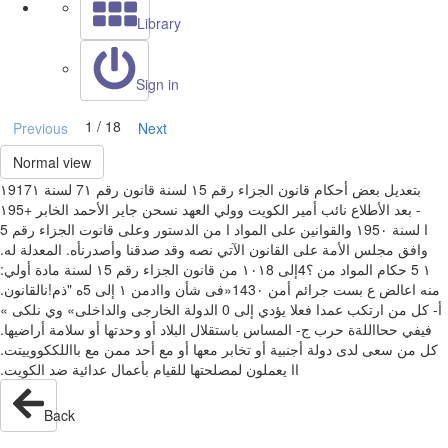
Library
Sign in
1 / 18
Previous
Next
Normal view
‫قانون رقم ‏‪ 7١‬لسنة ‏‪١917١‬‬ ‫بتعديل بعض أحكام قانون الجزاء رقم ‏‪ ١5‬لسنة
‏‪١95+‬‬ ‫نائب أمير الكويت وولي العهد‬ ‫نسحن جاير الأحمد الخابر‬ ‫‪ -‬بعد الأطلاع
على المواد‬ ‫ا من الدستور وعلى قانوت الجزاء رقم ‪5‬‬ ‫ا‬ ‫لسنة ‏‪ ١95٠‬والقوانين
المعدلة له‪.‬‬ ‫وافق مجلس‬ ‫الأمة على القانون الآتي نصه وقد صدقنا وأصدرنأه‪.‬‬
‫مادة أولي‪:‬‬ ‫‪ 5 ١‬حكام المواد من ؟‪4‬إلى ‏‪ ١٠١8‬من قانون الجزاء رقم ‏‪ ١5‬لسنة
‏‪»143٠‬فى شأن‬ ‫واادمن ‏‪ ١‬إلى ‪5‬ه "ذم!نالقانون‪.‬‬ ‫منه‬ ‫اعالض ع‬ ‫بست‬ ‫جرائم أمن
الدولة الخارجى والداخلى» وي‬ ‫نلكى »‬ ‫‪0‬‬ ‫أ‪ -‬كل من ارتكب عمدا فعلا يؤدي إلى
المساس باستقلال البلاد أو وحدتها أو سلامة‬ ‫أراضيها‪.‬‬ ‫فيفي ححااللةة حرب‬ ‫ج‪-‬‬
‫مع بااللككووييتت‪.‬‬ ‫كل من سعى لدى‬ ‫دولة أجنبية أو تخابر معها أو مع أحد ممن
Back