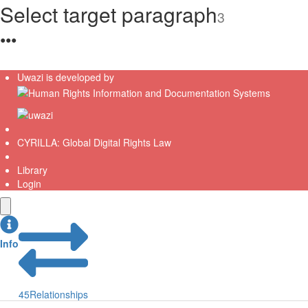
Select target paragraph
3
●
●
●
Uwazi is developed by
CYRILLA: Global Digital Rights Law
Library
Login
Info
45
Relationships