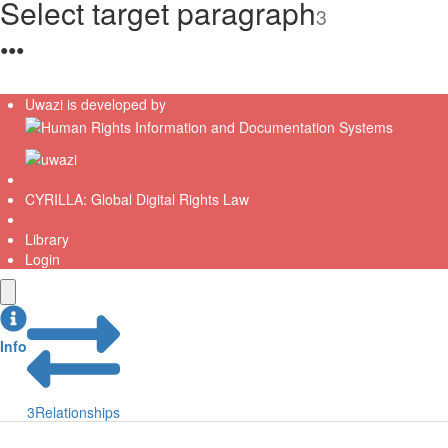
Select target paragraph
3
●
●
●
Uwazi is developed by
CYRILLA: Global Digital Rights Law
Library
Login
Info
3
Relationships