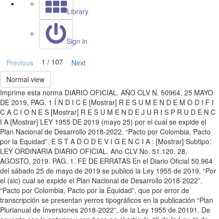
Library
Sign in
1 / 107
Previous
Next
Normal view
Imprime esta norma DIARIO OFICIAL. AÑO CLV N. 50964, 25 MAYO
DE 2019, PAG. 1 Í N D I C E [Mostrar] R E S U M E N D E M O D I F I
C A C I O N E S [Mostrar] R E S U M E N D E J U R I S P R U D E N C
I A [Mostrar] LEY 1955 DE 2019 (mayo 25) por el cual se expide el
Plan Nacional de Desarrollo 2018-2022. “Pacto por Colombia, Pacto
por la Equidad”. E S T A D O D E V I G E N C I A : [Mostrar] Subtipo:
LEY ORDINARIA DIARIO OFICIAL. Año CLV No. 51.120. 28,
AGOSTO, 2019. PAG. 1. FE DE ERRATAS En el Diario Oficial 50.964
del sábado 25 de mayo de 2019 se publicó la Ley 1955 de 2019, “Por
el (sic) cual se expide el Plan Nacional de Desarrollo 2018-2022”.
“Pacto por Colombia, Pacto por la Equidad”, que por error de
transcripción se presentan yerros tipográficos en la publicación “Plan
Plurianual de Inversiones 2018-2022”, de la Ley 1955 de 20191. De