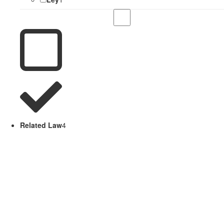
Related Law
4