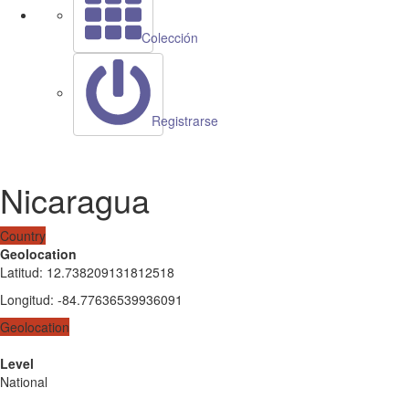
Colección
Registrarse
Nicaragua
Country
Geolocation
Latitud
:
12.738209131812518
Longitud
:
-84.77636539936091
Geolocation
Level
National