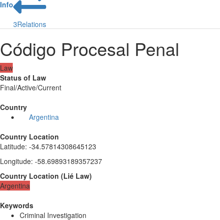
Info
3
Relations
Código Procesal Penal
Law
Status of Law
Final/Active/Current
Country
Argentina
Country Location
Latitude
:
-34.57814308645123
Longitude
:
-58.69893189357237
Country Location
(
Lié
Law
)
Argentina
Keywords
Criminal Investigation