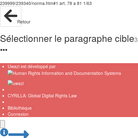
239999/239340/norma.htm#1 art. 78 a 81 1/63
Retour
Sélectionner le paragraphe cible
3
●
●
●
Uwazi est développé par
CYRILLA: Global Digital Rights Law
Bibliothèque
Connexion