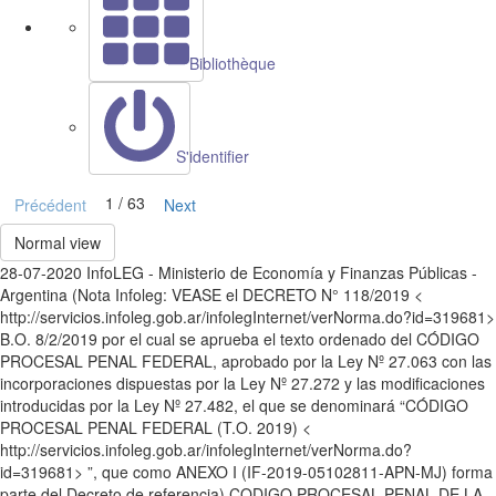
Bibliothèque
S'identifier
1 / 63
Précédent
Next
Normal view
28-07-2020 InfoLEG - Ministerio de Economía y Finanzas Públicas -
Argentina (Nota Infoleg: VEASE el DECRETO N° 118/2019 <
http://servicios.infoleg.gob.ar/infolegInternet/verNorma.do?id=319681>
B.O. 8/2/2019 por el cual se aprueba el texto ordenado del CÓDIGO
PROCESAL PENAL FEDERAL, aprobado por la Ley Nº 27.063 con las
incorporaciones dispuestas por la Ley Nº 27.272 y las modificaciones
introducidas por la Ley Nº 27.482, el que se denominará “CÓDIGO
PROCESAL PENAL FEDERAL (T.O. 2019) <
http://servicios.infoleg.gob.ar/infolegInternet/verNorma.do?
id=319681> ”, que como ANEXO I (IF-2019-05102811-APN-MJ) forma
parte del Decreto de referencia) CODIGO PROCESAL PENAL DE LA