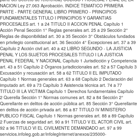
NACION Ley 27.063 Aprobación. INDICE TEMATICO PRIMERA
PARTE - PARTE GENERAL LIBRO PRIMERO - PRINCIPIOS
FUNDAMENTALES TITULO I PRINCIPIOS Y GARANTIAS
PROCESALES art. 1 a 24 TITULO II ACCION PENAL Capítulo 1
Acción Penal Sección 1° Reglas generales art. 25 a 29 Sección 2°
Reglas de disponibilidad art. 30 a 35 Sección 3° Obstáculos fundados
en privilegio constitucional art. 36 Sección 4° Excepciones art. 37 a 39
Capítulo 2 Acción civil art. 40 a 42 LIBRO SEGUNDO - LA JUSTICIA
PENAL Y LOS SUJETOS PROCESALES TITULO I LA JUSTICIA
PENAL FEDERAL Y NACIONAL Capítulo 1 Jurisdicción y Competencia
art. 43 a 51 Capítulo 2 Órganos jurisdiccionales art. 52 a 57 Capítulo 3
Excusación y recusación art. 58 a 62 TITULO II EL IMPUTADO
Capítulo 1 Normas generales art. 63 a 68 Capítulo 2 Declaración del
imputado art. 69 a 73 Capítulo 3 Asistencia técnica art. 74 a 77
TITULO III LA VICTIMA Capítulo 1 Derechos fundamentales Capítulo
2 Querella Sección 1° Normas comunes art. 82 a 84 Sección 2°
Querellante en delitos de acción pública art. 85 Sección 3° Querellante
en delitos de acción privada art. 86 a 87 TITULO IV MINISTERIO
PUBLICO FISCAL Capítulo 1 Normas generales art. 88 a 89 Capítulo
2 Fuerzas de seguridad art. 90 a 91 TITULO V EL ACTOR CIVIL art.
92 a 96 TITULO VI EL CIVILMENTE DEMANDADO art. 97 a 99
servicios.infoleg.gob.ar/infolegInternet/anexos/235000-