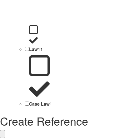
Law
11
Case Law
1
Create Reference