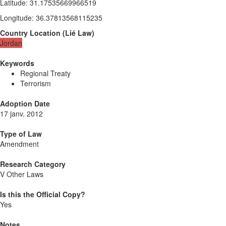
Latitude
:
31.17535669966519
Longitude
:
36.37813568115235
Country Location
(
Lié
Law
)
Jordan
Keywords
Regional Treaty
Terrorism
Adoption Date
17 janv. 2012
Type of Law
Amendment
Research Category
V Other Laws
Is this the Official Copy?
Yes
Notes