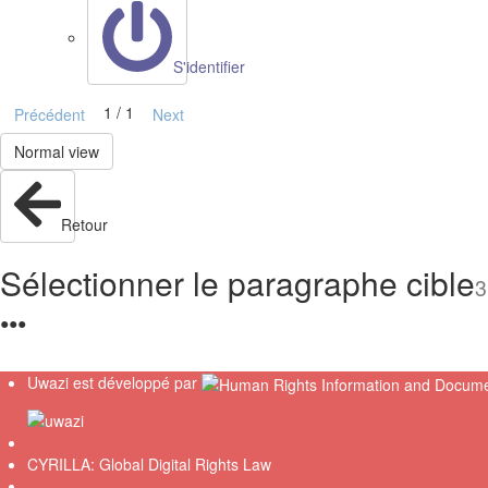
S'identifier
1 / 1
Précédent
Next
Normal view
Retour
Sélectionner le paragraphe cible
3
●
●
●
Uwazi est développé par
CYRILLA: Global Digital Rights Law