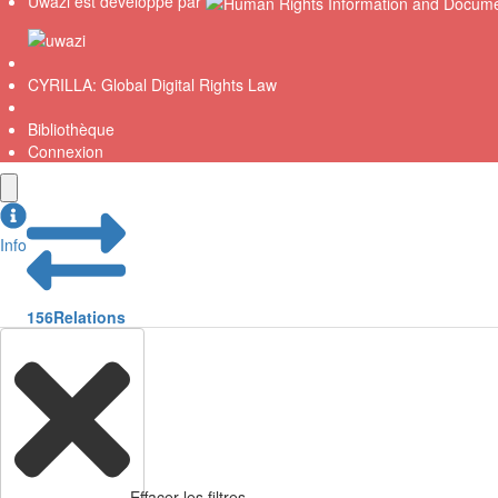
Uwazi est développé par
CYRILLA: Global Digital Rights Law
Bibliothèque
Connexion
Info
156
Relations
Effacer les filtres