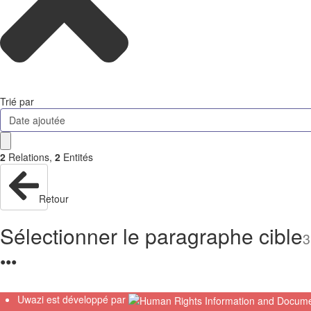
Trié par
Date ajoutée
2
Relations
,
2
Entités
Retour
Sélectionner le paragraphe cible
3
●
●
●
Uwazi est développé par