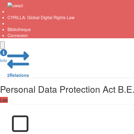
CYRILLA: Global Digital Rights Law
Bibliothèque
Connexion
Info
2
Relations
Personal Data Protection Act B.E
Law