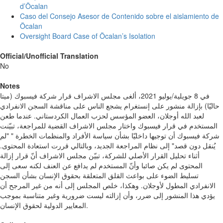
d’Öcalan
Caso del Consejo Asesor de Contenido sobre el aislamiento de
Öcalan
Oversight Board Case of Öcalan’s Isolation
Official/Unofficial Translation
No
Notes
في 8 جويلية/يوليو 2021، ألغى مجلس الاشراف قرار شركة فيسبوك (ميتا
حاليّا) بإزالة منشور على إنستغرام يشجع الناس على مناقشة السجن الانفرادي
لعبد الله أوجلان، العضو المؤسس لحزب العمال الكردستاني. عندما طعن
المستخدم في قرار فيسبوك واختار مجلس الاشراف القضية للمراجعة، تبيّنت
شركة فيسبوك أن توجيها داخليّا بشأن سياسة الأفراد والمنظمات الخطرة " "لم
يُنقل دون قصد" إلى نظام المراجعة الجديد، وبالتالي قررت استعادة المحتوى.
أثناء تحليل القرار الأصلي للشركة، تبيّن مجلس الاشراف أنّ قرار إزالة
المحتوى لم يكن صائبا وأنّ المستخدم لم يدافع عن العنف لكنه سعى إلى
تسليط الضوء على بواعث القلق المتعلقة بحقوق الإنسان بشأن السجن
الانفرادي المطول لأوجلان. وهكذا، خلص المجلس إلى أنه من غير المرجح أن
يؤدي هذا المنشور إلى ضرر، وأن إزالته ليست ضرورية وغير متناسبة بموجب
المعايير الدولية لحقوق الإنسان.