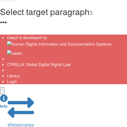
Select target paragraph
3
●
●
●
Uwazi is developed by
CYRILLA: Global Digital Rights Law
Library
Login
Info
6
Relationships