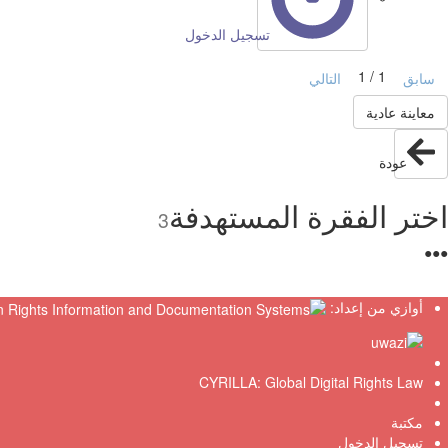
تسجيل الدخول
1 / 1
سابق
التالي
معاينة عادية
عودة
اختر الفقرة المستهدفة
3
●
●
●
أوازي من إعداد:
CYRILLA: Global Digital Rights Law
مكتبة
تسجيل الدخول