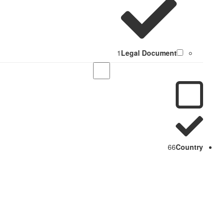
1
Legal Document
66
Country