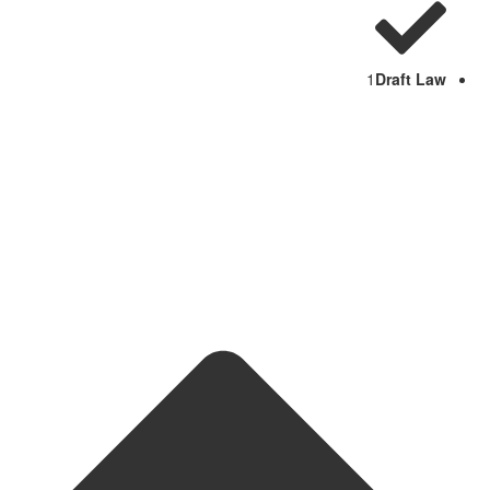
1
Draft Law