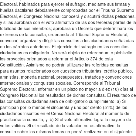
Electoral, habilitados para ejercer el sufragio, mediante sus firmas y
huellas dactilares debidamente comprobadas por el Tribuna Supremo
Electoral, el Congreso Nacional conocerá y discutirá dichas peticiones,
y si las aprobara con el voto afirmativo de las dos terceras partes de la
totalidad de sus miembros; aprobará un Decreto que determinará los
extremos de la consulta, ordenando al Tribunal Supremo Electoral,
convocar, organizar y dirigir las consultas a los ciudadanos señaladas
en los párrafos anteriores. El ejercicio del sufragio en las consultas
ciudadanas es obligatoria. No será objeto de referendum o plebiscito
los proyectos orientados a reformar el Artículo 374 de esta
Constitución. Asimismo no podrán utilizarse las referidas consultas
para asuntos relacionados con cuestiones tributarias, crédito público,
amnistías, moneda nacional, presupuestos, tratados y convenciones
internacionales y conquistas sociales. Corresponde al Tribunal
Supremo Electoral, informar en un plazo no mayor a diez (10) días al
Congreso Nacionial los resultados de dichas consultas. El resultado de
las consultas ciudadanas será de onbligatorio cumplimiento: a) Si
participan por lo menos el cincuenta y uno por ciento (51%) de los
ciudadanos inscritos en el Censo Nacional Electoral al momento de
practicarse la consulta; y, b) Si el voto afirmativo logra la mayoría de
votos válidos. Si el resultado de la votación no es afirmativo, la
consulta sobre los mismos temas no podrá realizarse en el siguiente