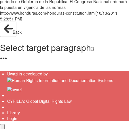
período de Gobierno de la República. El Congreso Nacional ordenará
la puesta en vigencia de las normas
http://www.honduras.com/honduras-constitution.html[10/13/2011
5:28:51 PM]
Back
Select target paragraph
3
●
●
●
Uwazi is developed by
CYRILLA: Global Digital Rights Law
Library
Login