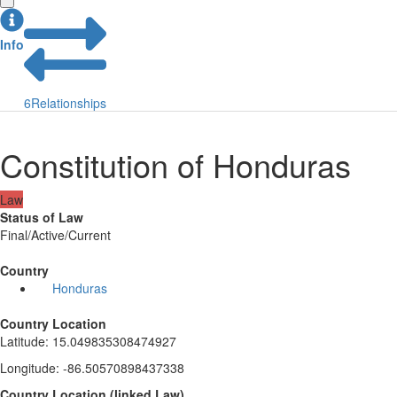
Info
6
Relationships
Constitution of Honduras
Law
Status of Law
Final/Active/Current
Country
Honduras
Country Location
Latitude
:
15.049835308474927
Longitude
:
-86.50570898437338
Country Location
(
linked
Law
)