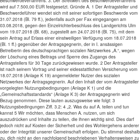
Beschwerdeverfahrens. 3. Der Streitwert des Beschwerdeverfahrens
wird auf 7.500,00 EUR festgesetzt. Gründe A. 1 Der Antragsteller und
Beschwerdeführer wendet sich mit seiner sofortigen Beschwerde vom
31.07.2018 (Bl. 79 ff.), jedenfalls auch per Fax eingegangen am
03.08.2018, gegen den Einzelrichterbeschluss des Landgerichts Ulm
vom 19.07.2018 (Bl. 68), zugestellt am 24.07.2018 (Bl. 75), mit dem
sein Antrag auf Erlass einer einstweiligen Verfügung vom 18.07.2018
(Bl. 1 ff.) gegenüber der Antragsgegnerin, der in I. ansässigen
Betreiberin des deutschsprachigen sozialen Netzwerkes „A.“, wegen
der Löschung eines Beitrags und Sperre des Zugangs des
Antragstellers für 30 Tage zurückgewiesen wurde. 2 Der Antragsteller
ist nach seinem Vortrag und seiner eidesstattlichen Versicherung vom
18.07.2018 (Anlage K 19) angemeldeter Nutzer des sozialen
Netzwerkes der Antragsgegnerin. Auf den Inhalt der vom Antragsteller
vorgelegten Nutzungsbedingungen (Anlage K 1) und die
„Gemeinschaftsstandards“ (Anlage K 3) der Antragsgegnerin wird
Bezug genommen. Diese lauten auszugsweise wie folgt: 3
Nutzungsbedingungen Ziff. 3.2: 4 „2. Was du auf A. teilen und tun
kannst 5 Wir möchten, dass Menschen A. nutzen, um sich
auszudrücken und Inhalte zu teilen, die ihnen wichtig sind. Dies darf
jedoch nicht auf Kosten der Sicherheit und des Wohlergehens anderer
oder der Integrität unserer Gemeinschaft erfolgen. Du stimmst deshalb
zu, dich nicht an den nachfolgend beschriebenen Verhaltensweisen zu