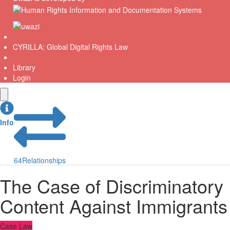
CYRILLA: Global Digital Rights Law
Library
Login
Info
64
Relationships
The Case of Discriminatory
Content Against Immigrants
Case Law