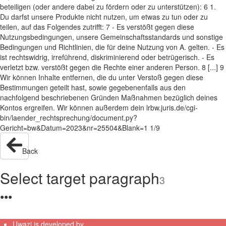
beteiligen (oder andere dabei zu fördern oder zu unterstützen): 6 1.
Du darfst unsere Produkte nicht nutzen, um etwas zu tun oder zu
teilen, auf das Folgendes zutrifft: 7 - Es verstößt gegen diese
Nutzungsbedingungen, unsere Gemeinschaftsstandards und sonstige
Bedingungen und Richtlinien, die für deine Nutzung von A. gelten. - Es
ist rechtswidrig, irreführend, diskriminierend oder betrügerisch. - Es
verletzt bzw. verstößt gegen die Rechte einer anderen Person. 8 [...] 9
Wir können Inhalte entfernen, die du unter Verstoß gegen diese
Bestimmungen geteilt hast, sowie gegebenenfalls aus den
nachfolgend beschriebenen Gründen Maßnahmen bezüglich deines
Kontos ergreifen. Wir können außerdem dein lrbw.juris.de/cgi-
bin/laender_rechtsprechung/document.py?
Gericht=bw&Datum=2023&nr=25504&Blank=1 1/9
Back
Select target paragraph
3
●
●
●
Uwazi is developed by