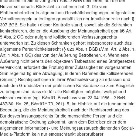
Interessen im Sinne von § 241 Abs. 2 BGB definieren, auf die der
Nutzer seinerseits Rücksicht zu nehmen hat. 3. Die vom
Plattformbetreiber in allgemeinen Geschäftsbedingungen aufgestellten
Verhaltensregeln unterliegen grundsätzlich der Inhaltskontrolle nach §
307 BGB. Sie halten dieser Kontrolle stand, soweit sie die Schranken
konkretisieren, denen die Ausübung der Meinungsfreiheit gemäß Art.
5 Abs. 2 GG oder aufgrund kollidierenden Verfassungsrechts
unterworfen ist. Zu diesen Schranken gehört insbesondere auch das
allgemeine Persönlichkeitsrecht (§ 823 Abs. 1 BGB i.V.m. Art. 2 Abs. 1,
Art. 1 Abs. 1 GG) des von der Äußerung Betroffenen. 4. Wenn eine
Äußerung nicht bereits den objektiven Tatbestand eines Strafgesetzes
verwirklicht, erfordert die Prüfung ihrer Zulässigkeit im vorgenannten
Sinn regelmäßig eine Abwägung, in deren Rahmen die kollidierenden
(Grund-) Rechtspositionen in ihrer Wechselwirkung zu erfassen und
nach den Grundsätzen der praktischen Konkordanz so zum Ausgleich
zu bringen sind, dass sie für alle Beteiligten möglichst weitgehend
wirksam werden (vgl. BVerfG, Beschluss vom 23.04.1986 - 2 BvR
487/80, Rn. 25, BVerfGE 73, 261). 5. Im Hinblick auf die fundamentale
Bedeutung, die der Meinungsfreiheit nach der Rechtsprechung des
Bundesverfassungsgerichts für die menschliche Person und die
demokratische Ordnung zukommt, kann dem Betreiber einer dem
allgemeinen Informations- und Meinungsaustausch dienenden Social-
Media-Plattform kein nur eingeschränkt überprüfbarer