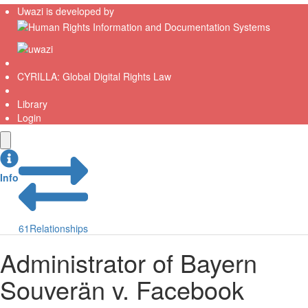
Uwazi is developed by
CYRILLA: Global Digital Rights Law
Library
Login
Info
61
Relationships
Administrator of Bayern
Souverän v. Facebook