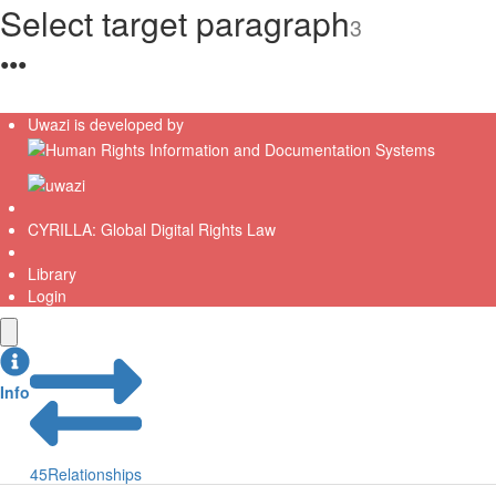
Select target paragraph
3
●
●
●
Uwazi is developed by
CYRILLA: Global Digital Rights Law
Library
Login
Info
45
Relationships