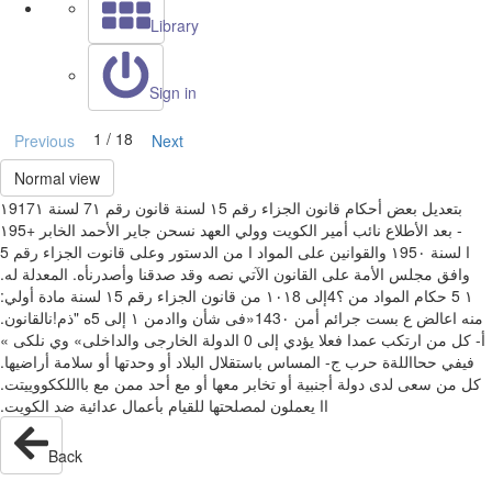
Library
Sign in
1 / 18
Previous
Next
Normal view
‫قانون رقم ‏‪ 7١‬لسنة ‏‪١917١‬‬ ‫بتعديل بعض أحكام قانون الجزاء رقم ‏‪ ١5‬لسنة
‏‪١95+‬‬ ‫نائب أمير الكويت وولي العهد‬ ‫نسحن جاير الأحمد الخابر‬ ‫‪ -‬بعد الأطلاع
على المواد‬ ‫ا من الدستور وعلى قانوت الجزاء رقم ‪5‬‬ ‫ا‬ ‫لسنة ‏‪ ١95٠‬والقوانين
المعدلة له‪.‬‬ ‫وافق مجلس‬ ‫الأمة على القانون الآتي نصه وقد صدقنا وأصدرنأه‪.‬‬
‫مادة أولي‪:‬‬ ‫‪ 5 ١‬حكام المواد من ؟‪4‬إلى ‏‪ ١٠١8‬من قانون الجزاء رقم ‏‪ ١5‬لسنة
‏‪»143٠‬فى شأن‬ ‫واادمن ‏‪ ١‬إلى ‪5‬ه "ذم!نالقانون‪.‬‬ ‫منه‬ ‫اعالض ع‬ ‫بست‬ ‫جرائم أمن
الدولة الخارجى والداخلى» وي‬ ‫نلكى »‬ ‫‪0‬‬ ‫أ‪ -‬كل من ارتكب عمدا فعلا يؤدي إلى
المساس باستقلال البلاد أو وحدتها أو سلامة‬ ‫أراضيها‪.‬‬ ‫فيفي ححااللةة حرب‬ ‫ج‪-‬‬
‫مع بااللككووييتت‪.‬‬ ‫كل من سعى لدى‬ ‫دولة أجنبية أو تخابر معها أو مع أحد ممن
Back