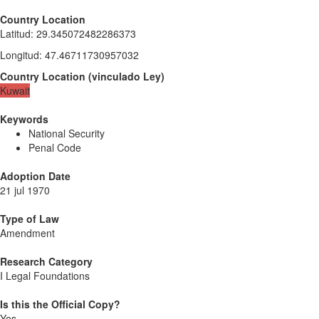
Country Location
Latitud
:
29.345072482286373
Longitud
:
47.46711730957032
Country Location
(
vinculado
Ley
)
Kuwait
Keywords
National Security
Penal Code
Adoption Date
21 jul 1970
Type of Law
Amendment
Research Category
I Legal Foundations
Is this the Official Copy?
Yes