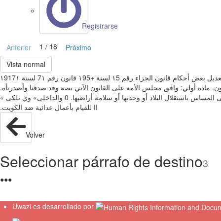
Registrarse
1 / 18
Anterior
Próximo
Vista normal
‫قانون رقم ‏‪ 7١‬لسنة ‏‪١917١‬‬ ‫بتعديل بعض أحكام قانون الجزاء رقم ‏‪ ١5‬لسنة ‏‪١95+‬‬ ‫نائب أمير الكويت وولي العهد‬ ‫نسحن جاير الأحمد الخابر‬ ‫‪ -‬بعد الأطلاع على المواد‬ ‫ا من الدستور وعلى قانوت الجزاء رقم ‪5‬‬ ‫ا‬ ‫لسنة ‏‪ ١95٠‬والقوانين المعدلة له‪.‬‬
‫وافق مجلس‬ ‫الأمة على القانون الآتي نصه وقد صدقنا وأصدرنأه‪.‬‬ ‫مادة أولي‪:‬‬ ‫‪ 5 ١‬حكام المواد من ؟‪4‬إلى ‏‪ ١٠١8‬من قانون الجزاء رقم ‏‪ ١5‬لسنة ‏‪»143٠‬فى شأن‬ ‫واادمن ‏‪ ١‬إلى ‪5‬ه "ذم!نالقانون‪.‬‬ ‫منه‬ ‫اعالض ع‬ ‫بست‬ ‫جرائم أمن الدولة الخارجى
والداخلى» وي‬ ‫نلكى »‬ ‫‪0‬‬ ‫أ‪ -‬كل من ارتكب عمدا فعلا يؤدي إلى المساس باستقلال البلاد أو وحدتها أو سلامة‬ ‫أراضيها‪.‬‬ ‫فيفي ححااللةة حرب‬ ‫ج‪-‬‬ ‫مع بااللككووييتت‪.‬‬ ‫كل من سعى لدى‬ ‫دولة أجنبية أو تخابر معها أو مع أحد ممن يعملون لمصلحتها‬
Volver
Seleccionar párrafo de destino
3
●
●
●
Uwazi es desarrollado por