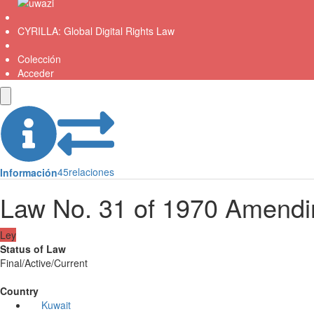
CYRILLA: Global Digital Rights Law
Colección
Acceder
45
relaciones
Información
Law No. 31 of 1970 Amendi
Ley
Status of Law
Final/Active/Current
Country
Kuwait