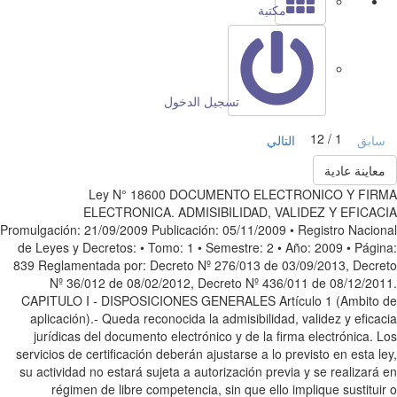
مكتبة
تسجيل الدخول
1 / 12
ابق
التالي
عاينة عادية
Ley N° 18600 DOCUMENTO ELECTRONICO Y FIR
ELECTRONICA. ADMISIBILIDAD, VALIDEZ Y EFICAC
Promulgación: 21/09/2009 Publicación: 05/11/2009 • Registro Nacio
de Leyes y Decretos: • Tomo: 1 • Semestre: 2 • Año: 2009 • Pági
839 Reglamentada por: Decreto Nº 276/013 de 03/09/2013, Decr
Nº 36/012 de 08/02/2012, Decreto Nº 436/011 de 08/12/20
CAPITULO I - DISPOSICIONES GENERALES Artículo 1 (Ambito
aplicación).- Queda reconocida la admisibilidad, validez y efica
jurídicas del documento electrónico y de la firma electrónica. 
servicios de certificación deberán ajustarse a lo previsto en esta l
su actividad no estará sujeta a autorización previa y se realizará
régimen de libre competencia, sin que ello implique sustitui