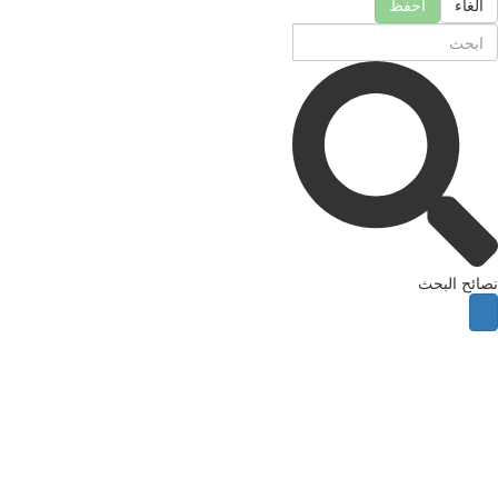
لغاء
احفظ
ئح البحث