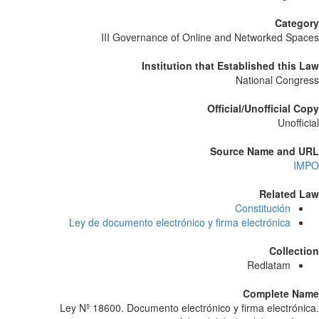
Catego
III Governance of Online and Networked Spa
Institution that Established this 
National Congr
Official/Unofficial C
Unoffic
Source Name and U
IM
Related L
Constitución
Ley de documento electrónico y firma electrónica
Collect
Redlatam
Complete Na
Ley Nº 18600. Documento electrónico y firma electróni