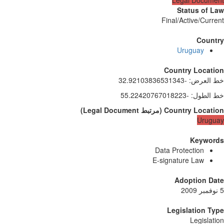
Status of 
Final/Active/Curr
Count
Uruguay
Country Locati
 العرض
:
-32.92103836531343
 الطول
:
-55.22420767018223
Country Locati
(
مرتبط
Legal Document
)
Urugu
Keywor
Data Protection
E-signature Law
Adoption Da
Legislation T
Legislat