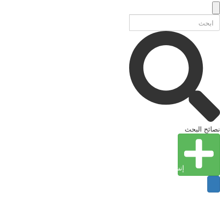
ئح البحث
إنشاء كيان