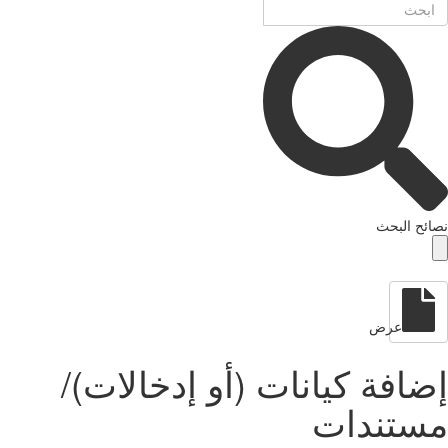
ئح البحث
عرض
افة كيانات (أو إدخالات)/
ستندات