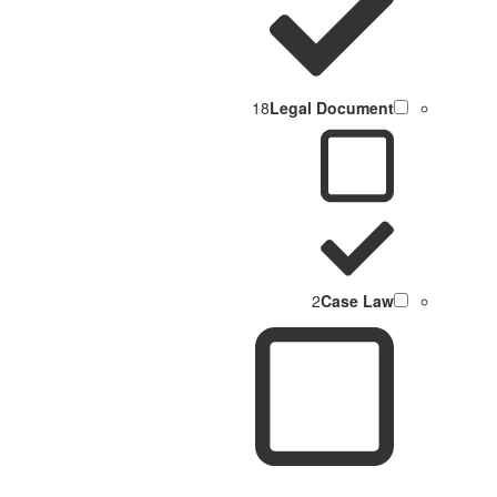
18
Legal Document
2
Case Law