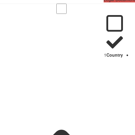
1
Country