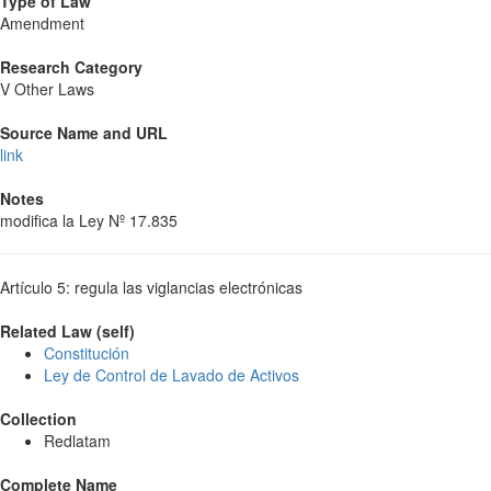
Type of Law
Amendment
Research Category
V Other Laws
Source Name and URL
link
Notes
modifica la Ley Nº 17.835
Artículo 5: regula las viglancias electrónicas
Related Law (self)
Constitución
Ley de Control de Lavado de Activos
Collection
Redlatam
Complete Name