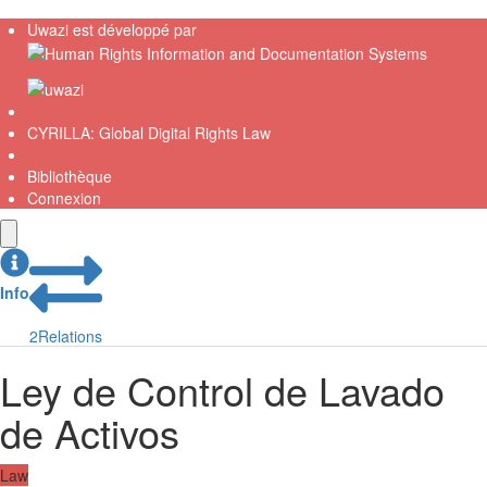
Uwazi est développé par
CYRILLA: Global Digital Rights Law
Bibliothèque
Connexion
Info
2
Relations
Ley de Control de Lavado
de Activos
Law