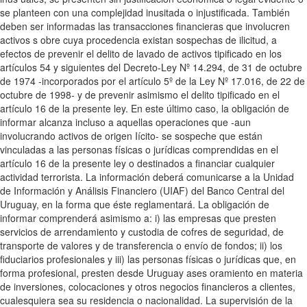
se planteen con una complejidad inusitada o injustificada. También
deben ser informadas las transacciones financieras que involucren
activos s obre cuya procedencia existan sospechas de ilicitud, a
efectos de prevenir el delito de lavado de activos tipificado en los
artículos 54 y siguientes del Decreto-Ley Nº 14.294, de 31 de octubre
de 1974 -incorporados por el artículo 5º de la Ley Nº 17.016, de 22 de
octubre de 1998- y de prevenir asimismo el delito tipificado en el
artículo 16 de la presente ley. En este último caso, la obligación de
informar alcanza incluso a aquellas operaciones que -aun
involucrando activos de origen Iícito- se sospeche que están
vinculadas a las personas físicas o jurídicas comprendidas en el
artículo 16 de la presente ley o destinados a financiar cualquier
actividad terrorista. La información deberá comunicarse a la Unidad
de Información y Análisis Financiero (UIAF) del Banco Central del
Uruguay, en la forma que éste reglamentará. La obligación de
informar comprenderá asimismo a: i) las empresas que presten
servicios de arrendamiento y custodia de cofres de seguridad, de
transporte de valores y de transferencia o envío de fondos; ii) los
fiduciarios profesionales y iii) las personas físicas o jurídicas que, en
forma profesional, presten desde Uruguay ases oramiento en materia
de inversiones, colocaciones y otros negocios financieros a clientes,
cualesquiera sea su residencia o nacionalidad. La supervisión de la