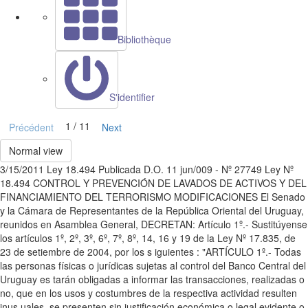
Bibliothèque
S'identifier
1 / 11
Précédent
Next
Normal view
3/15/2011 Ley 18.494 Publicada D.O. 11 jun/009 - Nº 27749 Ley Nº
18.494 CONTROL Y PREVENCIÓN DE LAVADOS DE ACTIVOS Y DEL
FINANCIAMIENTO DEL TERRORISMO MODIFICACIONES El Senado
y la Cámara de Representantes de la República Oriental del Uruguay,
reunidos en Asamblea General, DECRETAN: Artículo 1º.- Sustitúyense
los artículos 1º, 2º, 3º, 6º, 7º, 8º, 14, 16 y 19 de la Ley Nº 17.835, de
23 de setiembre de 2004, por los s iguientes : "ARTÍCULO 1º.- Todas
las personas físicas o jurídicas sujetas al control del Banco Central del
Uruguay es tarán obligadas a informar las transacciones, realizadas o
no, que en los usos y costumbres de la respectiva actividad resulten
inus uales, se presenten sin justificación económica o legal evidente o