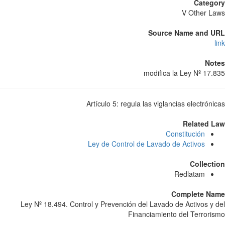
Catego
V Other L
Source Name and U
l
Not
modifica la Ley Nº 17.
Artículo 5: regula las viglancias electróni
Related L
Constitución
Ley de Control de Lavado de Activos
Collect
Redlatam
Complete Na
Ley Nº 18.494. Control y Prevención del Lavado de Activos y 
Financiamiento del Terrori