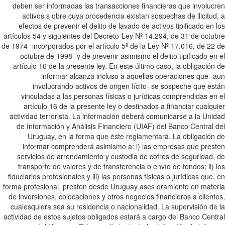
deben ser informadas las transacciones financieras que involuc
activos s obre cuya procedencia existan sospechas de ilicitud
efectos de prevenir el delito de lavado de activos tipificado en 
artículos 54 y siguientes del Decreto-Ley Nº 14.294, de 31 de octu
de 1974 -incorporados por el artículo 5º de la Ley Nº 17.016, de 22
octubre de 1998- y de prevenir asimismo el delito tipificado en
artículo 16 de la presente ley. En este último caso, la obligación
informar alcanza incluso a aquellas operaciones que -
involucrando activos de origen Iícito- se sospeche que es
vinculadas a las personas físicas o jurídicas comprendidas en
artículo 16 de la presente ley o destinados a financiar cualqu
actividad terrorista. La información deberá comunicarse a la Uni
de Información y Análisis Financiero (UIAF) del Banco Central 
Uruguay, en la forma que éste reglamentará. La obligación
informar comprenderá asimismo a: i) las empresas que pres
servicios de arrendamiento y custodia de cofres de seguridad,
transporte de valores y de transferencia o envío de fondos; ii) 
fiduciarios profesionales y iii) las personas físicas o jurídicas que,
forma profesional, presten desde Uruguay ases oramiento en mate
de inversiones, colocaciones y otros negocios financieros a client
cualesquiera sea su residencia o nacionalidad. La supervisión de
actividad de estos sujetos obligados estará a cargo del Banco Cent