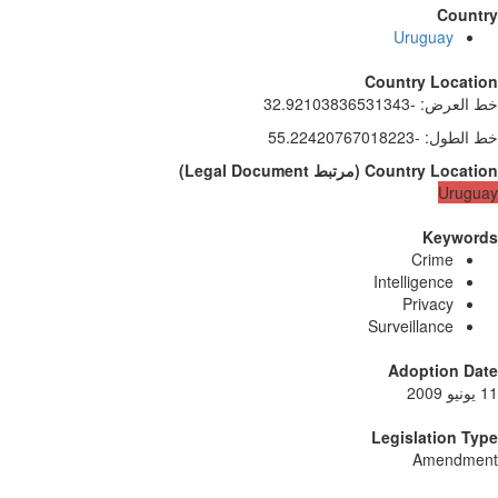
Count
Uruguay
Country Locati
 العرض
:
-32.92103836531343
 الطول
:
-55.22420767018223
Country Locati
(
مرتبط
Legal Document
)
Urugu
Keywor
Crime
Intelligence
Privacy
Surveillance
Adoption Da
Legislation T
Amendme