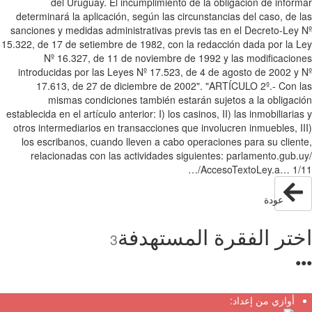
del Uruguay. El incumplimiento de la obligación de infor
determinará la aplicación, según las circunstancias del caso, de 
sanciones y medidas administrativas previs tas en el Decreto-Ley
15.322, de 17 de setiembre de 1982, con la redacción dada por la 
Nº 16.327, de 11 de noviembre de 1992 y las modificacio
introducidas por las Leyes Nº 17.523, de 4 de agosto de 2002 y
17.613, de 27 de diciembre de 2002". "ARTÍCULO 2º.- Con 
mismas condiciones también estarán sujetos a la obligac
establecida en el artículo anterior: I) los casinos, II) las inmobiliaria
otros intermediarios en transacciones que involucren inmuebles, I
los escribanos, cuando lleven a cabo operaciones para su clien
relacionadas con las actividades siguientes: parlamento.gub.
…/AccesoTextoLey.a… 1
عودة
تر الفقرة المستهدفة
3
●
أوازي من إعداد: