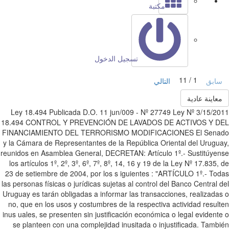
مكتبة
تسجيل الدخول
1 / 11
ابق
التالي
عاينة عادية
3/15/2011 Ley 18.494 Publicada D.O. 11 jun/009 - Nº 27749 Ley Nº
18.494 CONTROL Y PREVENCIÓN DE LAVADOS DE ACTIVOS Y D
FINANCIAMIENTO DEL TERRORISMO MODIFICACIONES El Sena
y la Cámara de Representantes de la República Oriental del Urugu
reunidos en Asamblea General, DECRETAN: Artículo 1º.- Sustitúye
los artículos 1º, 2º, 3º, 6º, 7º, 8º, 14, 16 y 19 de la Ley Nº 17.835,
23 de setiembre de 2004, por los s iguientes : "ARTÍCULO 1º.- To
las personas físicas o jurídicas sujetas al control del Banco Central 
Uruguay es tarán obligadas a informar las transacciones, realizada
no, que en los usos y costumbres de la respectiva actividad resul
inus uales, se presenten sin justificación económica o legal evident
se planteen con una complejidad inusitada o injustificada. Tamb