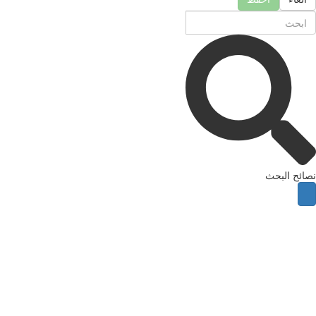
ئح البحث