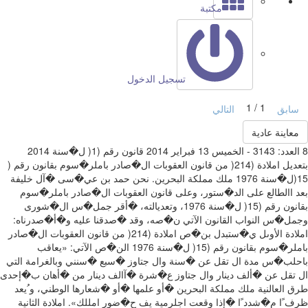
مكتبة
تسجيل الدخول
1 / 1
ابق
التالي
عاينة عادية
‫بعد االطالع على الد�ستور‪،‬‬ ‫وعلى قانون العقوبات ال�صادر باملر�سوم
بقانون رقم (‪ )15‬ل�سنة ‪ ،1976‬وتعديالته‪،‬‬ ‫�أقر جمل�س ال�شورى
‫املادة الأوىل‬ ‫ي�ستبدل بن�ص املادة (‪ )214‬من قانون العقوبات ال�صادر
باملر�سوم بقانون رقم (‪ )15‬ل�سنة‬ ‫‪ 1976‬الن�ص الآتي‪:‬‬ ‫«يعاقب
لب�س مدة ال تقل عن �سنة وال جتاوز �سبع �سنني وبالغرامة التي
ال تقل عن �ألف‬ ‫دينار وال جتاوز ع�شرة �آالف دينار من �أهان ب�إحدى
طرق العالنية ملك مملكة البحرين �أو علمها‬ ‫�أو �شعارها الوطني‪ ،‬و ُيعد