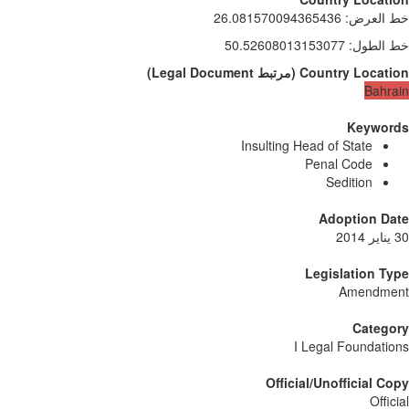
 العرض
:
26.081570094365436
 الطول
:
50.52608013153077
Country Locati
(
مرتبط
Legal Document
)
Bahr
Keywor
Insulting Head of State
Penal Code
Sedition
Adoption Da
Legislation T
Amendme
Catego
I Legal Foundati
Official/Unofficial C
Offic