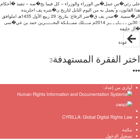
ى رئي�س جمل�س الوزراء والوزراء – كل فيما يخ�صه – تنفيذ �أحكام
هذا القانون‪ ،‬و ُيعمل‬ ‫به من اليوم التايل لتاريخ ن�شره يف اجلريدة
30 :‬ين ـ ـ ــايـ ـ ــر ‪2014‬م‬ ‫مــــلك ممـــلـكة البحــــــرين‬ ‫حمد بن عي�سى
ل خليفة
عودة
تر الفقرة المستهدفة
3
●
أوازي من إعداد:
CYRILLA: Global Digital Rights Law
مكتبة
تسجيل الدخول