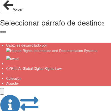
Volver
Seleccionar párrafo de destino
3
●
●
●
Uwazi es desarrollado por
CYRILLA: Global Digital Rights Law
Colección
Acceder